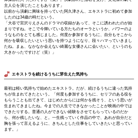
主人公を演じたこともあります」
以前から演劇に興味を持っていた阿久津さん、エキストラに初めて参加
したのは34歳の時だという。
「大谷で宮沢りえさんのドラマの収録があって、そこに誘われたのが始
まりですね。そこで今輝いている方たちのオーラというか、パワーのよ
うなものをとても感じました。何度か参加するうちに、自分もそこから
何かを吸収したいという思いを持つようになり、段々ハマっていきまし
たね。まぁ、なかなか会えない綺麗な女優さんに会いたい、というのも
大きかったですけど（笑）」
エキストラを続けるうちに芽生えた気持ち
最初は軽い気持ちで始めたエキストラ。だが、続けるうちに違った気持
ちが生まれてきたという。「何度も参加するうちに、セリフのある役を
もらうことも出てきて、はじめたからには何かを残そう、という思いが
生まれてきましたね。今までの人生でできなかったことが映画の中では
できたりする。普通の人ができない経験をさせてもらっているのだか
ら、何か残したいな、と。一生残っていく作品の中で、あれが自分だと
胸を張って言えるように、きちんとした仕事をしていきたいと思ってい
ます。」