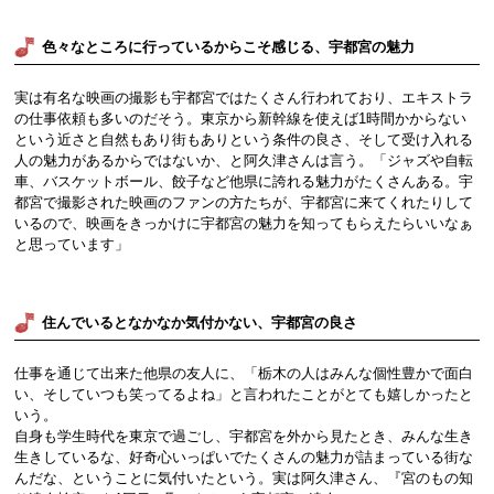
色々なところに行っているからこそ感じる、宇都宮の魅力
実は有名な映画の撮影も宇都宮ではたくさん行われており、エキストラ
の仕事依頼も多いのだそう。東京から新幹線を使えば1時間かからない
という近さと自然もあり街もありという条件の良さ、そして受け入れる
人の魅力があるからではないか、と阿久津さんは言う。「ジャズや自転
車、バスケットボール、餃子など他県に誇れる魅力がたくさんある。宇
都宮で撮影された映画のファンの方たちが、宇都宮に来てくれたりして
いるので、映画をきっかけに宇都宮の魅力を知ってもらえたらいいなぁ
と思っています」
住んでいるとなかなか気付かない、宇都宮の良さ
仕事を通じて出来た他県の友人に、「栃木の人はみんな個性豊かで面白
い、そしていつも笑ってるよね」と言われたことがとても嬉しかったと
いう。
自身も学生時代を東京で過ごし、宇都宮を外から見たとき、みんな生き
生きしているな、好奇心いっぱいでたくさんの魅力が詰まっている街な
んだな、ということに気付いたという。実は阿久津さん、『宮のもの知