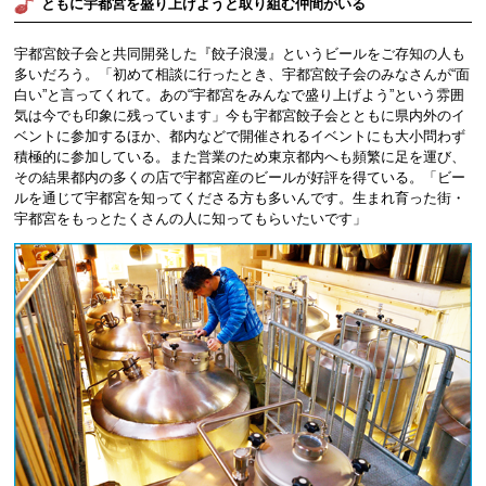
ともに宇都宮を盛り上げようと取り組む仲間がいる
宇都宮餃子会と共同開発した『餃子浪漫』というビールをご存知の人も
多いだろう。「初めて相談に行ったとき、宇都宮餃子会のみなさんが“面
白い”と言ってくれて。あの“宇都宮をみんなで盛り上げよう”という雰囲
気は今でも印象に残っています」今も宇都宮餃子会とともに県内外のイ
ベントに参加するほか、都内などで開催されるイベントにも大小問わず
積極的に参加している。また営業のため東京都内へも頻繁に足を運び、
その結果都内の多くの店で宇都宮産のビールが好評を得ている。「ビー
ルを通じて宇都宮を知ってくださる方も多いんです。生まれ育った街・
宇都宮をもっとたくさんの人に知ってもらいたいです」