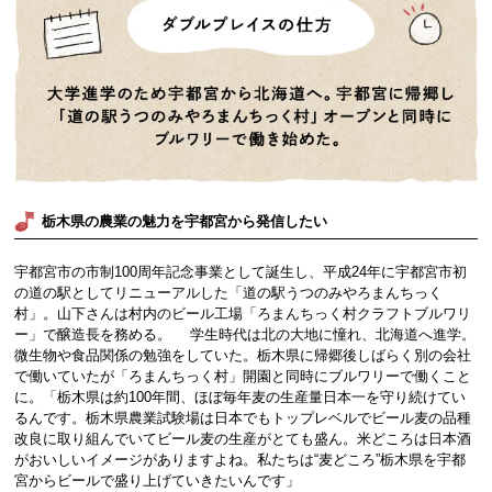
栃木県の農業の魅力を宇都宮から発信したい
宇都宮市の市制100周年記念事業として誕生し、平成24年に宇都宮市初
の道の駅としてリニューアルした「道の駅うつのみやろまんちっく
村」。山下さんは村内のビール工場「ろまんちっく村クラフトブルワリ
ー」で醸造長を務める。 学生時代は北の大地に憧れ、北海道へ進学。
微生物や食品関係の勉強をしていた。栃木県に帰郷後しばらく別の会社
で働いていたが「ろまんちっく村」開園と同時にブルワリーで働くこと
に。「栃木県は約100年間、ほぼ毎年麦の生産量日本一を守り続けてい
るんです。栃木県農業試験場は日本でもトップレベルでビール麦の品種
改良に取り組んでいてビール麦の生産がとても盛ん。米どころは日本酒
がおいしいイメージがありますよね。私たちは“麦どころ”栃木県を宇都
宮からビールで盛り上げていきたいんです」