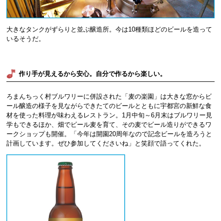
大きなタンクがずらりと並ぶ醸造所。今は10種類ほどのビールを造って
いるそうだ。
作り手が見えるから安心。自分で作るから楽しい。
ろまんちっく村ブルワリーに併設された「麦の楽園」は大きな窓からビ
ール醸造の様子を見ながらできたてのビールとともに宇都宮の新鮮な食
材を使った料理が味わえるレストラン。1月中旬～6月末はブルワリー見
学もできるほか、畑でビール麦を育て、その麦でビール造りができるワ
ークショップも開催。「今年は開園20周年なので記念ビールを造ろうと
計画しています。ぜひ参加してくださいね」と笑顔で語ってくれた。